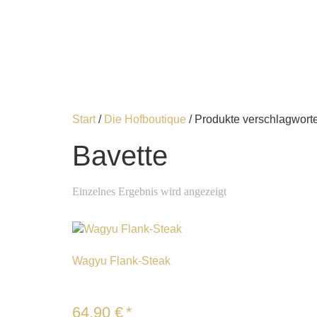
Start
/
Die Hofboutique
/ Produkte verschlagworte
Bavette
Einzelnes Ergebnis wird angezeigt
Wagyu Flank-Steak
64,90
€
*