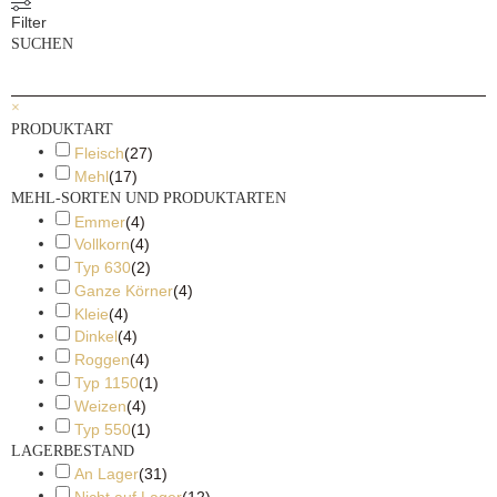
Filter
SUCHEN
×
PRODUKTART
Fleisch
(
27
)
Mehl
(
17
)
MEHL-SORTEN UND PRODUKTARTEN
Emmer
(
4
)
Vollkorn
(
4
)
Typ 630
(
2
)
Ganze Körner
(
4
)
Kleie
(
4
)
Dinkel
(
4
)
Roggen
(
4
)
Typ 1150
(
1
)
Weizen
(
4
)
Typ 550
(
1
)
LAGERBESTAND
An Lager
(
31
)