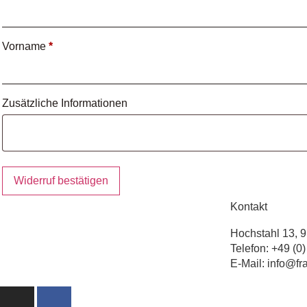
E-
Vorname
*
Mail
(wiederholen)
*
Zusätzliche Informationen
Widerruf bestätigen
Kontakt
Hochstahl 13, 
Telefon: +49 (0
E-Mail: info@f