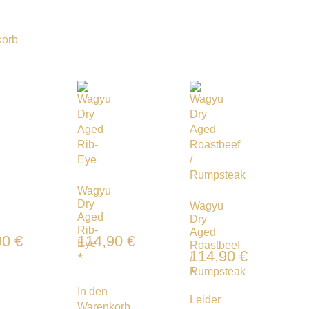
korb
Wagyu
Dry
Wagyu
Aged
Dry
Rib-
Aged
90
€
114,90
€
Eye
Roastbeef
114,90
€
*
/
*
Rumpsteak
In den
Leider
Warenkorb