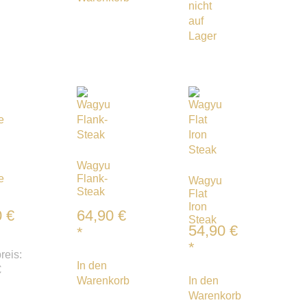
nicht
auf
Lager
Wagyu
e
Flank-
Wagyu
Steak
Flat
Iron
0
€
64,90
€
Steak
54,90
€
*
*
reis:
In den
€
Warenkorb
In den
Warenkorb