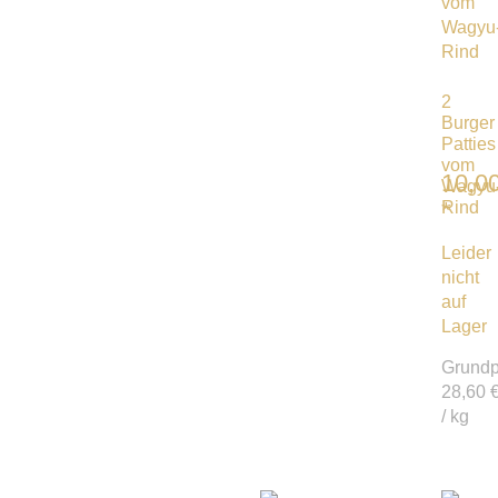
2
Burger
Patties
vom
10,0
Wagyu
*
Rind
Leider
nicht
auf
Lager
Grundp
28,60
/
kg