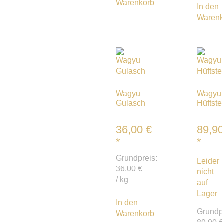
Warenkorb
In den
Waren
Wagyu
Wagyu
Gulasch
Hüftst
36,00
€
89,9
*
*
Grundpreis:
Leider
36,00
€
nicht
/
kg
auf
Lager
In den
Grundp
Warenkorb