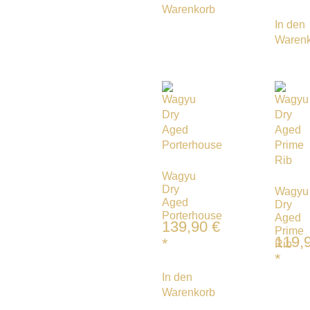
Warenkorb
In den
Waren
Wagyu
Dry
Wagyu
Aged
Dry
Porterhouse
Aged
139,90
€
Prime
119,
*
Rib
*
In den
Warenkorb