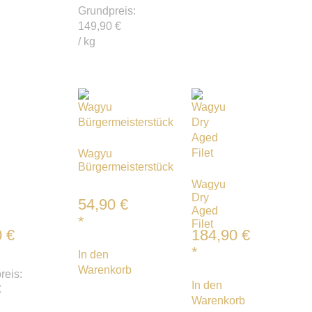
Grundpreis:
149,90
€
/
kg
Wagyu
Bürgermeisterstück
Wagyu
Dry
54,90
€
Aged
*
Filet
0
€
184,90
€
*
In den
Warenkorb
reis:
In den
€
Warenkorb