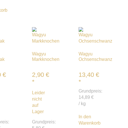
korb
Wagyu
Wagyu
eak
Markknochen
Ochsenschwanz
0
€
2,90
€
13,40
€
*
*
Grundpreis:
Leider
14,89
€
nicht
/
kg
auf
Lager
In den
reis:
Grundpreis:
Warenkorb