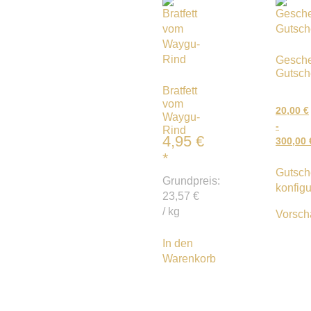
Gesch
Gutsch
Bratfett
vom
20,00
€
Waygu-
-
Rind
4,95
€
300,00
*
Gutsch
Grundpreis:
konfigu
23,57
€
/
kg
Vorsch
In den
Warenkorb