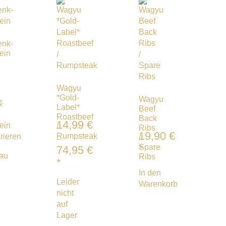
enk-
ein
Wagyu
*Gold-
Wagyu
€
Label*
Beef
Roastbeef
Back
14,99
€
ein
/
Ribs
19,90
€
Rumpsteak
rieren
/
–
*
Spare
74,95
€
au
Ribs
*
In den
Leider
Warenkorb
nicht
auf
Lager