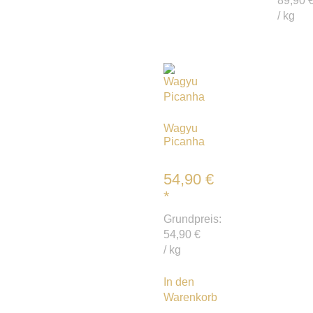
89,90
/
kg
Wagyu
Picanha
54,90
€
*
Grundpreis:
54,90
€
/
kg
In den
Warenkorb