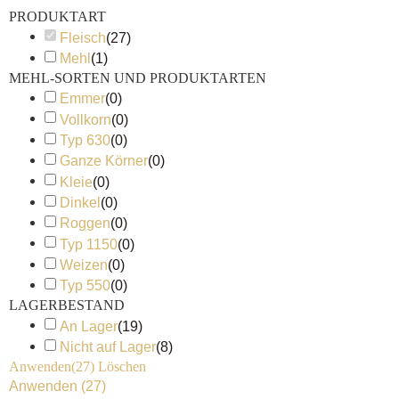
PRODUKTART
Fleisch
(
27
)
Mehl
(
1
)
MEHL-SORTEN UND PRODUKTARTEN
Emmer
(
0
)
Vollkorn
(
0
)
Typ 630
(
0
)
Ganze Körner
(
0
)
Kleie
(
0
)
Dinkel
(
0
)
Roggen
(
0
)
Typ 1150
(
0
)
Weizen
(
0
)
Typ 550
(
0
)
LAGERBESTAND
An Lager
(
19
)
Nicht auf Lager
(
8
)
Anwenden
(27)
Löschen
Anwenden
(
27
)