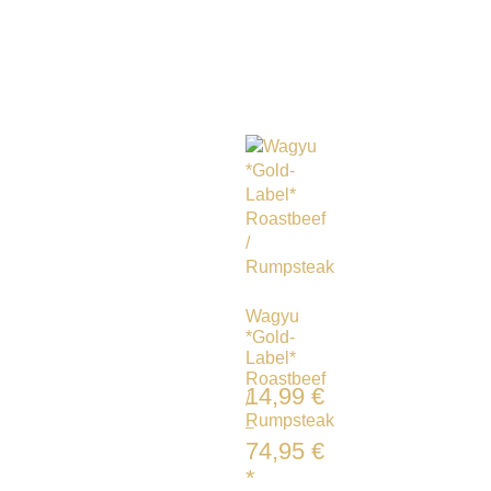
Wagyu
*Gold-
Label*
Roastbeef
14,99
€
/
Rumpsteak
–
74,95
€
*