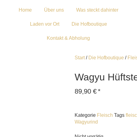
Home
Über uns
Was steckt dahinter
Laden vor Ort
Die Hofboutique
Kontakt & Abholung
Start
/
Die Hofboutique
/
Flei
Wagyu Hüftst
89,90
€
*
Kategorie
Fleisch
Tags
fleis
Wagyurind
Nicht vorrätig