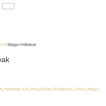
sch
/ Wagyu Hüftsteak
eak
ch
,
Hüftsteak
,
Kuh
,
Rind
,
Rinder
,
Rindfleisch
,
Sirloin
,
Wagyu
,