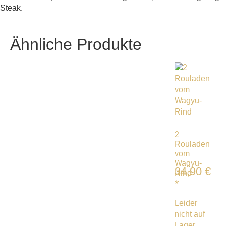
Steak.
Ähnliche Produkte
2
Rouladen
vom
Wagyu-
34,90
€
Rind
*
Leider
nicht auf
Lager