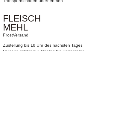
Transportschäden übernehmen.
FLEISCH
MEHL
FrostVersand
Zustellung bis 18 Uhr des nächsten Tages
Versand erfolgt nur Montag bis Donnerstag
Kosten: 12,50€
Verpackungskosten werden von uns übernommen.
Bei Bestellung von Mehl und Fleisch gelten die Versandkosten für
den Frostversand.
Ab einem kombinierten Warenwert von 200€ für Mehl und Fleisch
versenden wir versandkostenfrei!
Regulärer Versand
1-2 Tage Lieferzeit
Kosten: 3,70€