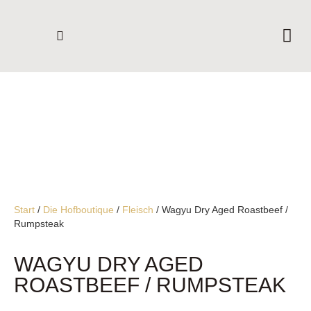
WAS STECKT DAHINTER
LADEN VOR ORT
DIE HOFBOUTIQUE
KONTAKT & ABHOLUNG
Start
/
Die Hofboutique
/
Fleisch
/ Wagyu Dry Aged Roastbeef /
Rumpsteak
WAGYU DRY AGED
ROASTBEEF / RUMPSTEAK