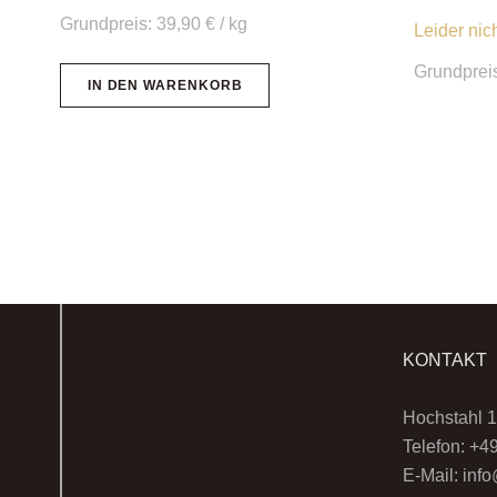
Grundpreis:
39,90
€
/
kg
Leider nic
Grundprei
IN DEN WARENKORB
KONTAKT
Hochstahl 1
Telefon: +4
E-Mail: in