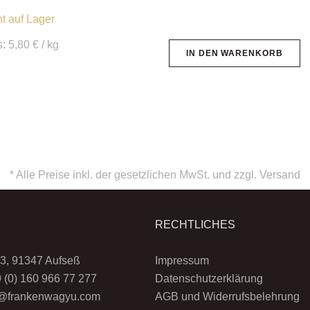
ht auf Lager
s:
5,80
€
/
kg
IN DEN WARENKORB
* Alle Preise inkl. der gesetzlichen MwSt. und zzgl.
Versand
RECHTLICHES
3, 91347 Aufseß
Impressum
9 (0) 160 966 77 277
Datenschutzerklärung
fo@frankenwagyu.com
AGB und Widerrufsbelehrung