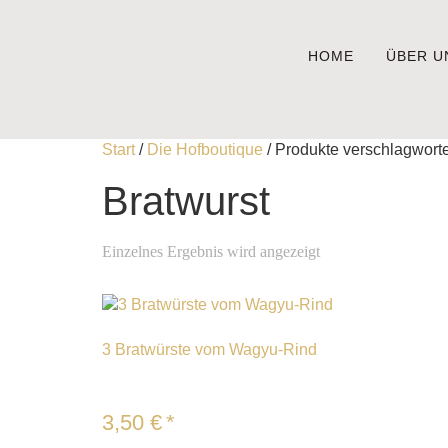
HOME
ÜBER U
Start
/
Die Hofboutique
/ Produkte verschlagwortet
Bratwurst
Einzelnes Ergebnis wird angezeigt
3 Bratwürste vom Wagyu-Rind
3,50
€
*