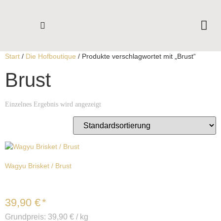
WAS STECKT DAHINTER
LADEN VOR ORT
DIE HOFBOUTIQUE
KONTAKT & ABHOLUNG
Start
/
Die Hofboutique
/ Produkte verschlagwortet mit „Brust“
Brust
Einzelnes Ergebnis wird angezeigt
Wagyu Brisket / Brust
39,90
€
*
Grundpreis:
39,90
€
/
kg