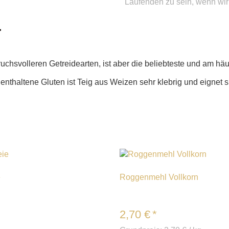
Laufenden zu sein, wenn wi
T
hsvolleren Getreidearten, ist aber die beliebteste und am häu
 enthaltene Gluten ist Teig aus Weizen sehr klebrig und eignet 
e
Roggenmehl Vollkorn
2,70
€
*