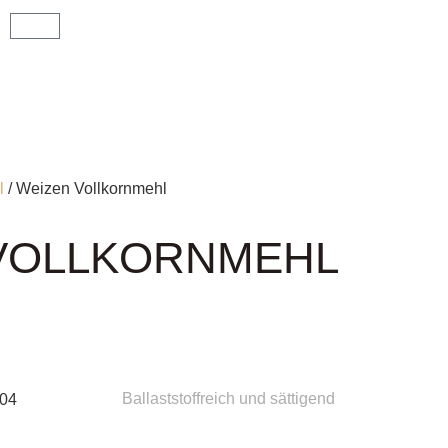
l
/ Weizen Vollkornmehl
VOLLKORNMEHL
Ballaststoffreich und sättigend