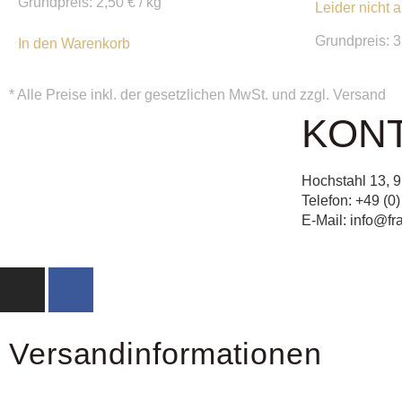
Grundpreis:
2,50
€
/
kg
Leider nicht 
Grundpreis:
3
In den Warenkorb
* Alle Preise inkl. der gesetzlichen MwSt. und zzgl.
Versand
KON
Hochstahl 13, 
Telefon: +49 (0
E-Mail: info@f
Versandinformationen