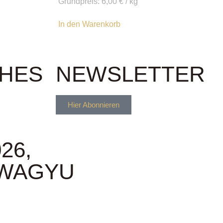
Grundpreis:
6,00
€
/
kg
In den Warenkorb
CHES
NEWSLETTER
Hier Abonnieren
026,
WAGYU