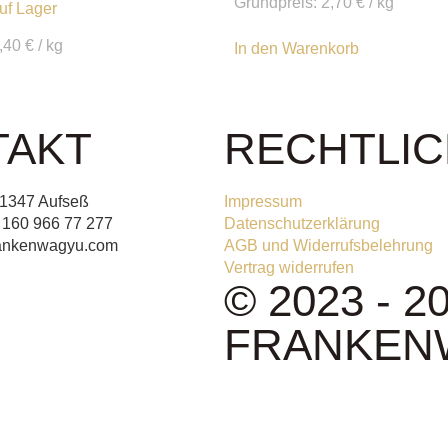
Grundpreis:
2,70
€
/
kg
auf Lager
,40
€
/
kg
In den Warenkorb
TAKT
RECHTLI
91347 Aufseß
Impressum
) 160 966 77 277
Datenschutzerklärung
rankenwagyu.com
AGB und Widerrufsbelehrung
Vertrag widerrufen
© 2023 - 2
FRANKEN