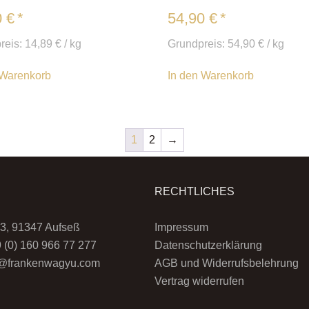
0
€
*
54,90
€
*
reis:
14,89
€
/
kg
Grundpreis:
54,90
€
/
kg
 Warenkorb
In den Warenkorb
1
2
→
RECHTLICHES
3, 91347 Aufseß
Impressum
9 (0) 160 966 77 277
Datenschutzerklärung
fo@frankenwagyu.com
AGB und Widerrufsbelehrung
Vertrag widerrufen