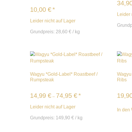
34,9
10,00
€
*
Leider 
Leider nicht auf Lager
Grundp
Grundpreis:
28,60
€
/
kg
Wagyu *Gold-Label* Roastbeef /
Wagyu 
Rumpsteak
Ribs
14,99
€
74,95
€
*
19,9
–
Leider nicht auf Lager
In den
Grundpreis:
149,90
€
/
kg