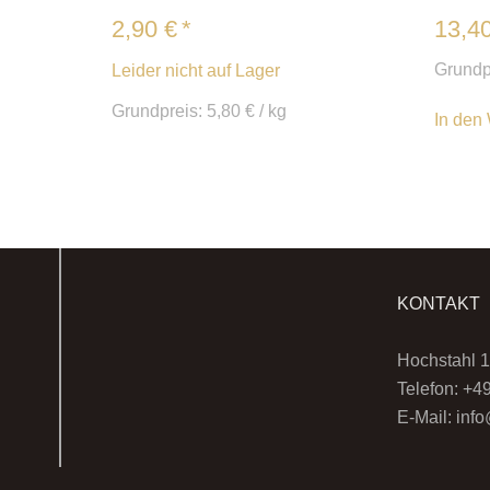
2,90
€
*
13,4
Grundp
Leider nicht auf Lager
Grundpreis:
5,80
€
/
kg
In den
KONTAKT
Hochstahl 1
Telefon: +4
E-Mail: in