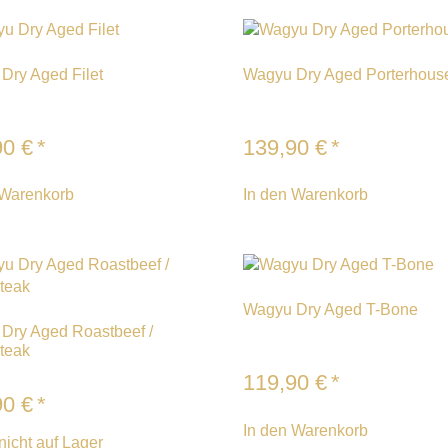
Dry Aged Filet
Wagyu Dry Aged Porterhous
90
€
*
139,90
€
*
 Warenkorb
In den Warenkorb
Wagyu Dry Aged T-Bone
Dry Aged Roastbeef /
teak
119,90
€
*
90
€
*
In den Warenkorb
nicht auf Lager